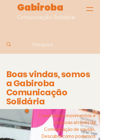
Gabiroba
Comunicação Solidária
Boas vindas, somos
a Gabiroba
Comunicação
Solidária
Conectando movimentos e
pessoas através da
Comunicação de causas.
Descubra como podemos