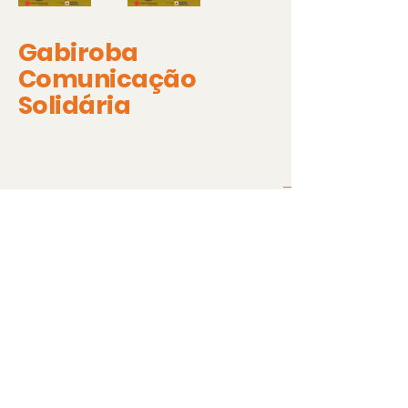
Gabiroba
Comunicação
Solidária
35 9205-7634
|
32 9995-9626
gabirobasolidaria@gmail.com
São João del Rei
Minas Gerais, Brasil